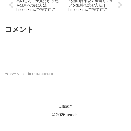
君のちんこが見たかった。
究極の拘束凌○ 金縛りレ○
を無料で読む方法｜
プを無料で読む方法｜
hitomi・rawで探す前に読
hitomi・rawで探す前に読
んでほしい話
んでほしい話
コメント
コメントを書き込む
ホーム
Uncategorized
usach
© 2026 usach.