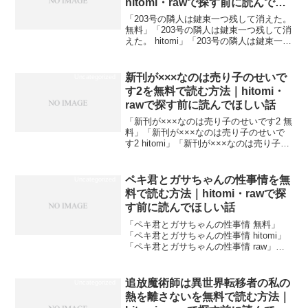
hitomi・rawで探す前に読んでほ
しい話
「203号の隣人は鍵束一つ残して消えた。
無料」「203号の隣人は鍵束一つ残して消
えた。 hitomi」「203号の隣人は鍵束一つ
残して消えた。 raw」で検索してここに
たどり着いた方は、おそらく同じ道をた
どってきたはずです。Before（...
新刊が×××なのは売り子のせいで
Uncategorized
す2を無料で読む方法｜hitomi・
rawで探す前に読んでほしい話
「新刊が×××なのは売り子のせいです2 無
料」「新刊が×××なのは売り子のせいで
す2 hitomi」「新刊が×××なのは売り子の
せいです2 raw」で検索してここにたどり
着いた方は、おそらく同じ道をたどって
きたはずです。Before（よくあ...
ペキ君とガサちゃんの性事情を無
Uncategorized
料で読む方法｜hitomi・rawで探
す前に読んでほしい話
「ペキ君とガサちゃんの性事情 無料」
「ペキ君とガサちゃんの性事情 hitomi」
「ペキ君とガサちゃんの性事情 raw」で
検索してここにたどり着いた方は、おそ
らく同じ道をたどってきたはずです。
Before（よくある行動）After（正解）
追放魔術師は異世界転移者の私の
Uncategorized
「h...
熱を離さないを無料で読む方法｜