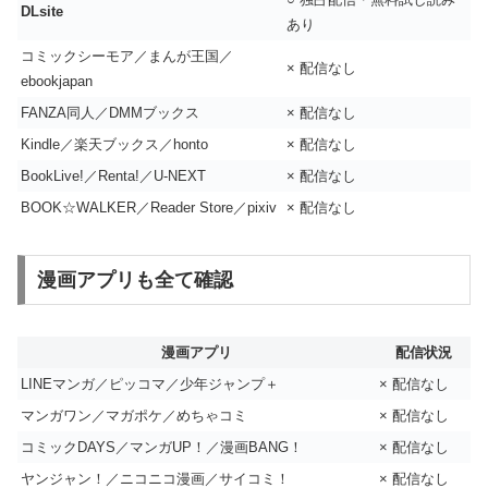
DLsite
あり
コミックシーモア／まんが王国／
× 配信なし
ebookjapan
FANZA同人／DMMブックス
× 配信なし
Kindle／楽天ブックス／honto
× 配信なし
BookLive!／Renta!／U-NEXT
× 配信なし
BOOK☆WALKER／Reader Store／pixiv
× 配信なし
漫画アプリも全て確認
漫画アプリ
配信状況
LINEマンガ／ピッコマ／少年ジャンプ＋
× 配信なし
マンガワン／マガポケ／めちゃコミ
× 配信なし
コミックDAYS／マンガUP！／漫画BANG！
× 配信なし
ヤンジャン！／ニコニコ漫画／サイコミ！
× 配信なし