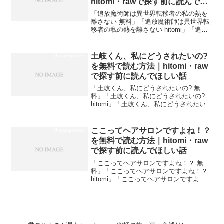
hitomi・rawで探す前に読んでほ
しい話
「追放魔術師は異世界転移者の私の熱を
離さない 無料」「追放魔術師は異世界転
移者の私の熱を離さない hitomi」「追放
魔術師は異世界転移者の私の熱を離さな
い raw」で検索してここにたどり着いた
方は、おそらく同じ道をたどってきたは
土岐くん、私にどうされたいの?
Uncategorized
ずです。B...
を無料で読む方法｜hitomi・raw
で探す前に読んでほしい話
「土岐くん、私にどうされたいの? 無
料」「土岐くん、私にどうされたいの?
hitomi」「土岐くん、私にどうされたい
の? raw」で検索してここにたどり着いた
方は、おそらく同じ道をたどってきたは
ずです。Before（よくある行動）After...
ここってヘアサロンですよね！？
Uncategorized
を無料で読む方法｜hitomi・raw
で探す前に読んでほしい話
「ここってヘアサロンですよね！？ 無
料」「ここってヘアサロンですよね！？
hitomi」「ここってヘアサロンですよ
ね！？ raw」で検索してここにたどり着
いた方は、おそらく同じ道をたどってき
たはずです。Before（よくある行動）
After...