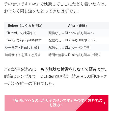
子のせいです raw」で検索してここにたどり着いた方は、
おそらく同じ道をたどってきたはずです。
Before（よくある行動）
After（正解）
「hitomi」で検索する
配信なし→DLsiteの試し読みへ
「raw」でzip・pdfを探す
配信なし→DLsiteの300円OFFへ
シーモア・Kindleを探す
配信なし→DLsite一択と判明
無料サイトを延々と探す
時間の無駄→DLsite試し読みで解決
この記事を読めば、
もう無駄な検索をしなくて済みます。
結論はシンプルで、DLsiteの無料試し読み＋300円OFFク
ーポンが唯一の正解でした。
「新刊が×××なのは売り子のせいです」を今すぐ無料で試
し読み！