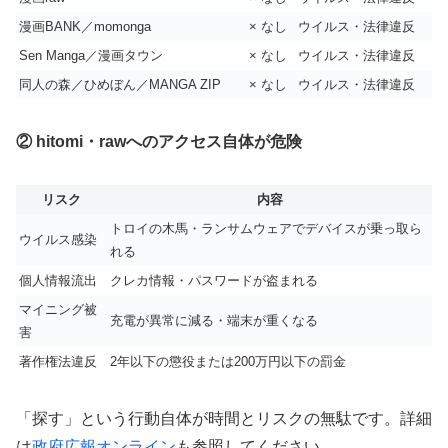
漫画BANK／momonga
× なし
ウイルス・法律違反
Sen Manga／漫画タウン
× なし
ウイルス・法律違反
同人の森／ひめぼん／MANGA ZIP
× なし
ウイルス・法律違反
② hitomi・rawへのアクセス自体が危険
リスク
内容
トロイの木馬・ランサムウェアでデバイスが乗っ取ら
ウイルス感染
れる
個人情報流出
クレカ情報・パスワードが盗まれる
マイニング被
充電が異常に減る・端末が重くなる
害
著作権法違反
2年以下の懲役または200万円以下の罰金
「探す」という行動自体が時間とリスクの無駄です。詳細
は
政府広報オンライン
も参照してください。