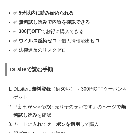
✅
5分以内に読み始められる
✅
無料試し読みで内容を確認できる
✅
300円OFF
でお得に購入できる
✅
ウイルス感染ゼロ
・個人情報流出ゼロ
✅ 法律違反のリスクゼロ
DLsiteで読む手順
DLsiteに
無料登録
（約30秒）→ 300円OFFクーポンを
ゲット
『新刊が×××なのは売り子のせいです』のページで
無
料試し読み
を確認
カートに入れて
クーポンを適用
して購入