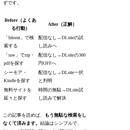
ずです。
Before（よくあ
After（正解）
る行動）
「hitomi」で検
配信なし→DLsiteの試
索する
し読みへ
「raw」でzip・
配信なし→DLsiteの300
pdfを探す
円OFFへ
シーモア・
配信なし→DLsite一択
Kindleを探す
と判明
無料サイトを
時間の無駄→DLsite試
延々と探す
し読みで解決
この記事を読めば、
もう無駄な検索をし
なくて済みます。
結論はシンプルで、