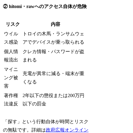
② hitomi・rawへのアクセス自体が危険
リスク
内容
ウイル
トロイの木馬・ランサムウェ
ス感染
アでデバイスが乗っ取られる
個人情
クレカ情報・パスワードが盗
報流出
まれる
マイニ
充電が異常に減る・端末が重
ング被
くなる
害
著作権
2年以下の懲役または200万円
法違反
以下の罰金
「探す」という行動自体が時間とリスク
の無駄です。詳細は
政府広報オンライン