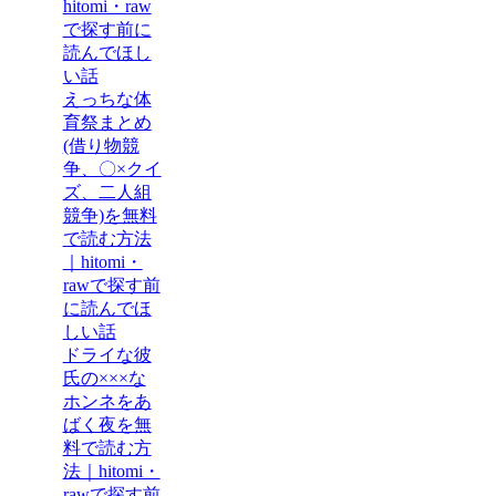
hitomi・raw
で探す前に
読んでほし
い話
えっちな体
育祭まとめ
(借り物競
争、〇×クイ
ズ、二人組
競争)を無料
で読む方法
｜hitomi・
rawで探す前
に読んでほ
しい話
ドライな彼
氏の×××な
ホンネをあ
ばく夜を無
料で読む方
法｜hitomi・
rawで探す前