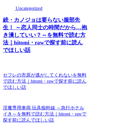
Uncategorized
続・カノジョは要らない服部先
生！ ～恋人同士の時間だから…抱
き潰していい？～を無料で読む方
法｜hitomi・rawで探す前に読ん
でほしい話
セフレの市原が逃がしてくれないを無料
で読む方法｜hitomi・rawで探す前に読ん
でほしい話
淫魔専用車両 玩具痴幹線 ～急行ホテル
イき～を無料で読む方法｜hitomi・rawで
探す前に読んでほしい話