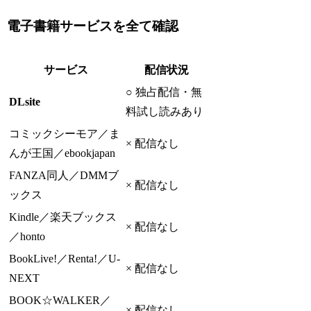
電子書籍サービスを全て確認
サービス
配信状況
○ 独占配信・無
DLsite
料試し読みあり
コミックシーモア／ま
× 配信なし
んが王国／ebookjapan
FANZA同人／DMMブ
× 配信なし
ックス
Kindle／楽天ブックス
× 配信なし
／honto
BookLive!／Renta!／U-
× 配信なし
NEXT
BOOK☆WALKER／
× 配信なし