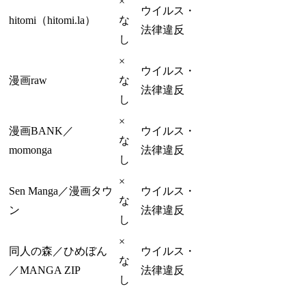
×
ウイルス・
hitomi（hitomi.la）
な
法律違反
し
×
ウイルス・
漫画raw
な
法律違反
し
×
漫画BANK／
ウイルス・
な
momonga
法律違反
し
×
Sen Manga／漫画タウ
ウイルス・
な
ン
法律違反
し
×
同人の森／ひめぼん
ウイルス・
な
／MANGA ZIP
法律違反
し