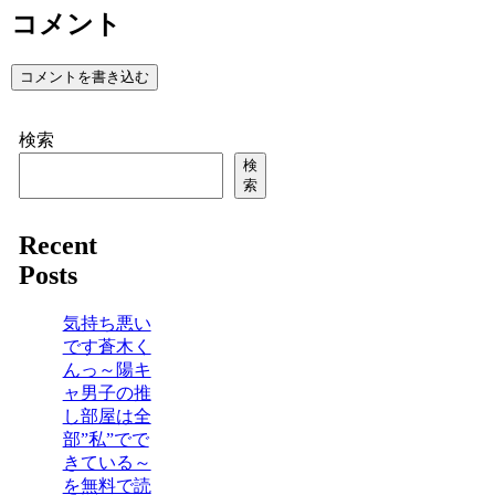
コメント
コメントを書き込む
検索
検
索
Recent
Posts
気持ち悪い
です蒼木く
んっ～陽キ
ャ男子の推
し部屋は全
部”私”でで
きている～
を無料で読