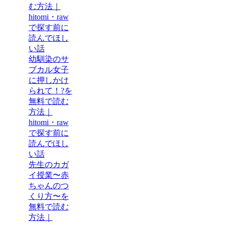
む方法｜
hitomi・raw
で探す前に
読んでほし
い話
幼馴染のサ
ブカル女子
に押しかけ
られて！?を
無料で読む
方法｜
hitomi・raw
で探す前に
読んでほし
い話
先生のカガ
イ授業〜赤
ちゃんのつ
くり方〜を
無料で読む
方法｜