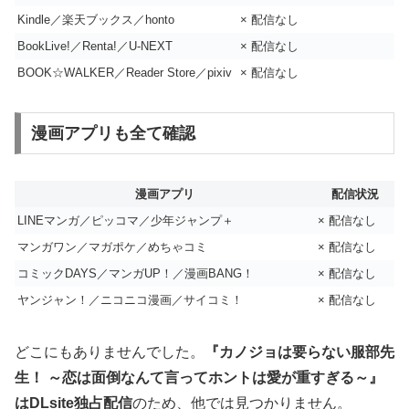
Kindle／楽天ブックス／honto
× 配信なし
BookLive!／Renta!／U-NEXT
× 配信なし
BOOK☆WALKER／Reader Store／pixiv
× 配信なし
漫画アプリも全て確認
漫画アプリ
配信状況
LINEマンガ／ピッコマ／少年ジャンプ＋
× 配信なし
マンガワン／マガポケ／めちゃコミ
× 配信なし
コミックDAYS／マンガUP！／漫画BANG！
× 配信なし
ヤンジャン！／ニコニコ漫画／サイコミ！
× 配信なし
どこにもありませんでした。
『カノジョは要らない服部先
生！ ～恋は面倒なんて言ってホントは愛が重すぎる～』
はDLsite独占配信
のため、他では見つかりません。