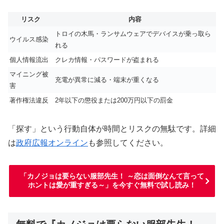
リスク
内容
トロイの木馬・ランサムウェアでデバイスが乗っ取ら
ウイルス感染
れる
個人情報流出
クレカ情報・パスワードが盗まれる
マイニング被
充電が異常に減る・端末が重くなる
害
著作権法違反
2年以下の懲役または200万円以下の罰金
「探す」という行動自体が時間とリスクの無駄です。詳細
は
政府広報オンライン
も参照してください。
「カノジョは要らない服部先生！ ～恋は面倒なんて言って
ホントは愛が重すぎる～」を今すぐ無料で試し読み！