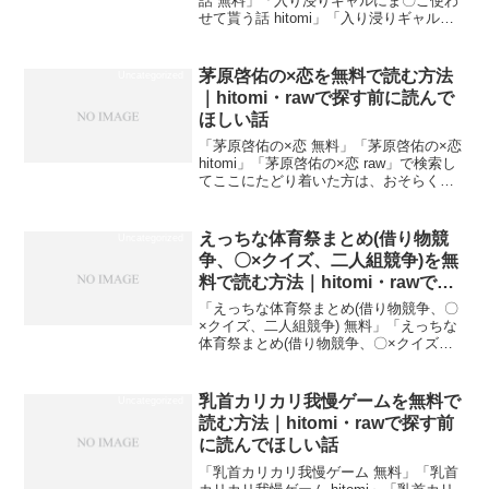
話 無料」「入り浸りギャルにま〇こ使わ
せて貰う話 hitomi」「入り浸りギャルに
ま〇こ使わせて貰う話 raw」で検索して
ここにたどり着いた方は、おそらく同じ
道をたどってきたはずです。Before（よ
茅原啓佑の×恋を無料で読む方法
Uncategorized
くあ...
｜hitomi・rawで探す前に読んで
ほしい話
「茅原啓佑の×恋 無料」「茅原啓佑の×恋
hitomi」「茅原啓佑の×恋 raw」で検索し
てここにたどり着いた方は、おそらく同
じ道をたどってきたはずです。
Before（よくある行動）After（正解）
「hitomi」で検索する配信なし→DL...
えっちな体育祭まとめ(借り物競
Uncategorized
争、〇×クイズ、二人組競争)を無
料で読む方法｜hitomi・rawで探
す前に読んでほしい話
「えっちな体育祭まとめ(借り物競争、〇
×クイズ、二人組競争) 無料」「えっちな
体育祭まとめ(借り物競争、〇×クイズ、
二人組競争) hitomi」「えっちな体育祭ま
とめ(借り物競争、〇×クイズ、二人組競
争) raw」で検索してここにたどり着い...
乳首カリカリ我慢ゲームを無料で
Uncategorized
読む方法｜hitomi・rawで探す前
に読んでほしい話
「乳首カリカリ我慢ゲーム 無料」「乳首