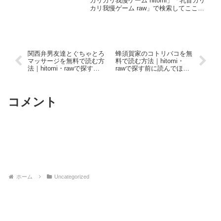
カリカリ我慢ゲーム hitomi」「乳首カリ
カリ我慢ゲーム raw」で検索してここに
たどり着いた方は、おそらく同じ道をた
どってきたはずです。Before（よくある
行動）After（正解）「hitomi」...
関西弁男友達とぐちゃとろ
蜂須賀家のコトリバコを無
マッサージを無料で読む方
料で読む方法｜hitomi・
法｜hitomi・rawで探す前
rawで探す前に読んでほし
に読んでほしい話
い話
コメント
コメントを書き込む
ホーム
Uncategorized