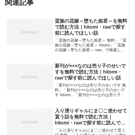
関連記事
蛮族の花嫁～堕ちた姫君～を無料
Uncategorized
で読む方法｜hitomi・rawで探す
前に読んでほしい話
「蛮族の花嫁～堕ちた姫君～ 無料」「蛮
族の花嫁～堕ちた姫君～ hitomi」「蛮族
の花嫁～堕ちた姫君～ raw」で検索して
ここにたどり着いた方は、おそらく同じ
道をたどってきたはずです。Before（よ
くある行動）After（正解）「hito...
新刊が×××なのは売り子のせいで
Uncategorized
すを無料で読む方法｜hitomi・
rawで探す前に読んでほしい話
「新刊が×××なのは売り子のせいです 無
料」「新刊が×××なのは売り子のせいで
す hitomi」「新刊が×××なのは売り子の
せいです raw」で検索してここにたどり
着いた方は、おそらく同じ道をたどって
きたはずです。Before（よくある行動...
入り浸りギャルにま〇こ使わせて
Uncategorized
貰う話を無料で読む方法｜
hitomi・rawで探す前に読んでほ
しい話
「入り浸りギャルにま〇こ使わせて貰う