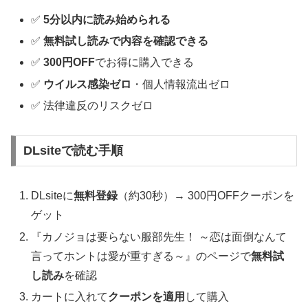
✅
5分以内に読み始められる
✅
無料試し読みで内容を確認できる
✅
300円OFF
でお得に購入できる
✅
ウイルス感染ゼロ
・個人情報流出ゼロ
✅ 法律違反のリスクゼロ
DLsiteで読む手順
DLsiteに
無料登録
（約30秒）→ 300円OFFクーポンを
ゲット
『カノジョは要らない服部先生！ ～恋は面倒なんて
言ってホントは愛が重すぎる～』のページで
無料試
し読み
を確認
カートに入れて
クーポンを適用
して購入