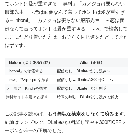
てホントは愛が重すぎる～ 無料」「カノジョは要らない
服部先生！ ～恋は面倒なんて言ってホントは愛が重すぎ
る～ hitomi」「カノジョは要らない服部先生！ ～恋は面
倒なんて言ってホントは愛が重すぎる～ raw」で検索して
ここにたどり着いた方は、おそらく同じ道をたどってきた
はずです。
Before（よくある行動）
After（正解）
「hitomi」で検索する
配信なし→DLsiteの試し読みへ
「raw」でzip・pdfを探す
配信なし→DLsiteの300円OFFへ
シーモア・Kindleを探す
配信なし→DLsite一択と判明
無料サイトを延々と探す
時間の無駄→DLsite試し読みで解決
この記事を読めば、
もう無駄な検索をしなくて済みます。
結論はシンプルで、DLsiteの無料試し読み＋300円OFFク
ーポンが唯一の正解でした。