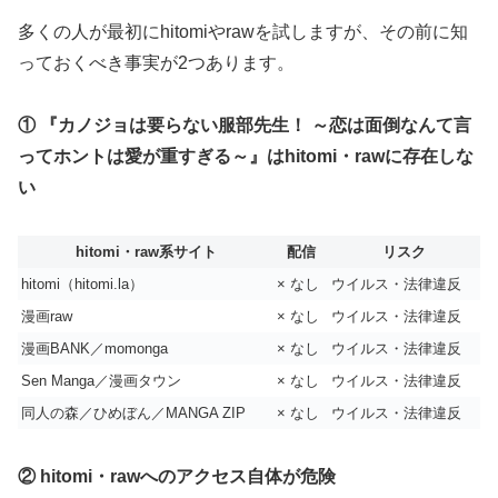
多くの人が最初にhitomiやrawを試しますが、その前に知
っておくべき事実が2つあります。
① 『カノジョは要らない服部先生！ ～恋は面倒なんて言
ってホントは愛が重すぎる～』はhitomi・rawに存在しな
い
hitomi・raw系サイト
配信
リスク
hitomi（hitomi.la）
× なし
ウイルス・法律違反
漫画raw
× なし
ウイルス・法律違反
漫画BANK／momonga
× なし
ウイルス・法律違反
Sen Manga／漫画タウン
× なし
ウイルス・法律違反
同人の森／ひめぼん／MANGA ZIP
× なし
ウイルス・法律違反
② hitomi・rawへのアクセス自体が危険