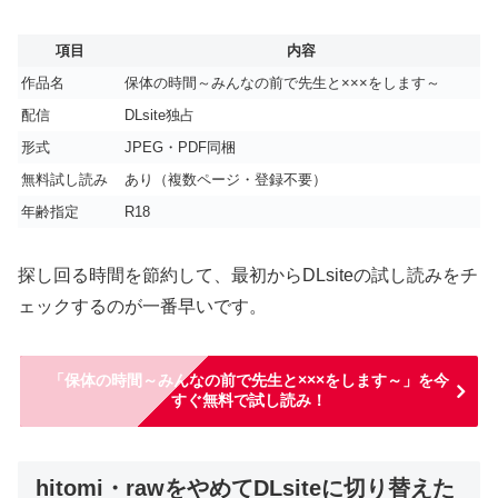
項目
内容
作品名
保体の時間～みんなの前で先生と×××をします～
配信
DLsite独占
形式
JPEG・PDF同梱
無料試し読み
あり（複数ページ・登録不要）
年齢指定
R18
探し回る時間を節約して、最初からDLsiteの試し読みをチ
ェックするのが一番早いです。
「保体の時間～みんなの前で先生と×××をします～」を今
すぐ無料で試し読み！
hitomi・rawをやめてDLsiteに切り替えた