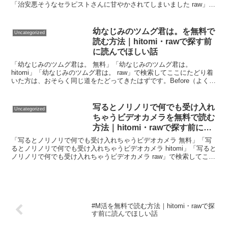
「治安悪そうなセラピストさんに甘やかされてしまいました raw」で
検索してここにたどり着いた方は、おそらく同...
幼なじみのツムグ君は。を無料で
Uncategorized
読む方法｜hitomi・rawで探す前
に読んでほしい話
「幼なじみのツムグ君は。 無料」「幼なじみのツムグ君は。
hitomi」「幼なじみのツムグ君は。 raw」で検索してここにたどり着
いた方は、おそらく同じ道をたどってきたはずです。Before（よくあ
る行動）After（正解）「hitomi」...
写るとノリノリで何でも受け入れ
Uncategorized
ちゃうビデオカメラを無料で読む
方法｜hitomi・rawで探す前に読
んでほしい話
「写るとノリノリで何でも受け入れちゃうビデオカメラ 無料」「写
るとノリノリで何でも受け入れちゃうビデオカメラ hitomi」「写ると
ノリノリで何でも受け入れちゃうビデオカメラ raw」で検索してここ
にたどり着いた方は、おそらく同じ道をたどっ...
#M活を無料で読む方法｜hitomi・rawで探
す前に読んでほしい話