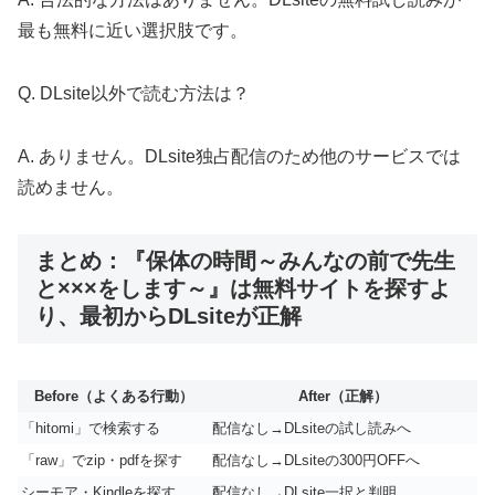
最も無料に近い選択肢です。
Q. DLsite以外で読む方法は？
A. ありません。DLsite独占配信のため他のサービスでは
読めません。
まとめ：『保体の時間～みんなの前で先生
と×××をします～』は無料サイトを探すよ
り、最初からDLsiteが正解
Before（よくある行動）
After（正解）
「hitomi」で検索する
配信なし→DLsiteの試し読みへ
「raw」でzip・pdfを探す
配信なし→DLsiteの300円OFFへ
シーモア・Kindleを探す
配信なし→DLsite一択と判明