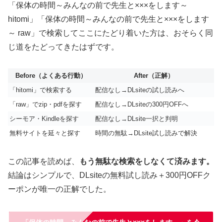
「保体の時間～みんなの前で先生と×××をします～
hitomi」「保体の時間～みんなの前で先生と×××をします
～ raw」で検索してここにたどり着いた方は、おそらく同
じ道をたどってきたはずです。
Before（よくある行動）
After（正解）
「hitomi」で検索する
配信なし→DLsiteの試し読みへ
「raw」でzip・pdfを探す
配信なし→DLsiteの300円OFFへ
シーモア・Kindleを探す
配信なし→DLsite一択と判明
無料サイトを延々と探す
時間の無駄→DLsite試し読みで解決
この記事を読めば、
もう無駄な検索をしなくて済みます。
結論はシンプルで、DLsiteの無料試し読み＋300円OFFク
ーポンが唯一の正解でした。