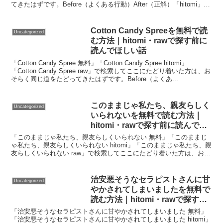
てきたはずです。Before（よくある行動）After（正解）「hitomi」で
検索する配信なし→DLsit...
Cotton Candy Spreeを無料で読
Uncategorized
む方法｜hitomi・rawで探す前に
読んでほしい話
「Cotton Candy Spree 無料」「Cotton Candy Spree hitomi」
「Cotton Candy Spree raw」で検索してここにたどり着いた方は、お
そらく同じ道をたどってきたはずです。Before（よくあ...
このままじゃ私たち、親友らしく
Uncategorized
いられないを無料で読む方法｜
hitomi・rawで探す前に読んでほ
しい話
「このままじゃ私たち、親友らしくいられない 無料」「このままじ
ゃ私たち、親友らしくいられない hitomi」「このままじゃ私たち、親
友らしくいられない raw」で検索してここにたどり着いた方は、おそ
らく同じ道をたどってきたはずです。Befo...
治安悪そうなセラピストさんに甘
Uncategorized
やかされてしまいましたを無料で
読む方法｜hitomi・rawで探す前
に読んでほしい話
「治安悪そうなセラピストさんに甘やかされてしまいました 無料」
「治安悪そうなセラピストさんに甘やかされてしまいました hitomi」