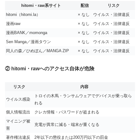
hitomi・raw系サイト
配信
リスク
hitomi（hitomi.la）
× なし
ウイルス・法律違反
漫画raw
× なし
ウイルス・法律違反
漫画BANK／momonga
× なし
ウイルス・法律違反
Sen Manga／漫画タウン
× なし
ウイルス・法律違反
同人の森／ひめぼん／MANGA ZIP
× なし
ウイルス・法律違反
② hitomi・rawへのアクセス自体が危険
リスク
内容
トロイの木馬・ランサムウェアでデバイスが乗っ取ら
ウイルス感染
れる
個人情報流出
クレカ情報・パスワードが盗まれる
マイニング被
充電が異常に減る・端末が重くなる
害
著作権法違反
2年以下の懲役または200万円以下の罰金