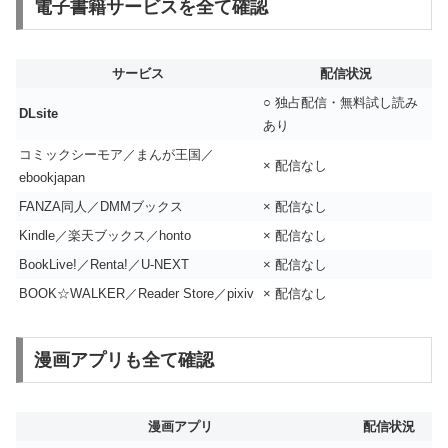
電子書籍サービスを全て確認
サービス
配信状況
○ 独占配信・無料試し読み
DLsite
あり
コミックシーモア／まんが王国／
× 配信なし
ebookjapan
FANZA同人／DMMブックス
× 配信なし
Kindle／楽天ブックス／honto
× 配信なし
BookLive!／Renta!／U-NEXT
× 配信なし
BOOK☆WALKER／Reader Store／pixiv
× 配信なし
漫画アプリも全て確認
漫画アプリ
配信状況