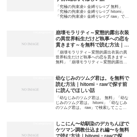
「究極の拘束凌○ 金縛りレ○プ 無料」
「究極の拘束凌○ 金縛りレ○プ hitomi」
「究極の拘束凌○ 金縛りレ○プ raw」で検
索してここにたどり着いた方は、おそら
く同じ道をたどってきたはずです。
Before（よくある行動）After（正解...
崩壊モラリティ～変態的露出衣装
Uncategorized
の異世界転生だけど執事への恋を
貫きます～を無料で読む方法｜
hitomi・rawで探す前に読んでほ
「崩壊モラリティ～変態的露出衣装の異
しい話
世界転生だけど執事への恋を貫きます～
無料」「崩壊モラリティ～変態的露出衣
装の異世界転生だけど執事への恋を貫き
ます～ hitomi」「崩壊モラリティ～変態
的露出衣装の異世界転生だけど執事への
幼なじみのツムグ君は。を無料で
Uncategorized
恋を貫きます～...
読む方法｜hitomi・rawで探す前
に読んでほしい話
「幼なじみのツムグ君は。 無料」「幼な
じみのツムグ君は。 hitomi」「幼なじみ
のツムグ君は。 raw」で検索してここに
たどり着いた方は、おそらく同じ道をた
どってきたはずです。Before（よくある
行動）After（正解）「hitomi」...
しこにん〜幼馴染のデカちんぽで
Uncategorized
ケツマン調教仕込まれ編〜を無料
で読む方法｜hitomi・rawで探す