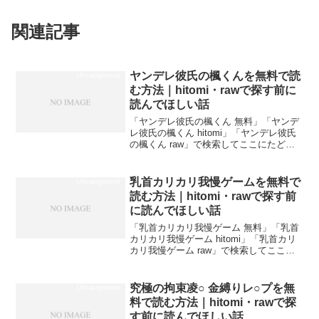
関連記事
ヤンデレ彼氏の楓くんを無料で読
Uncategorized
む方法｜hitomi・rawで探す前に
読んでほしい話
「ヤンデレ彼氏の楓くん 無料」「ヤンデ
レ彼氏の楓くん hitomi」「ヤンデレ彼氏
の楓くん raw」で検索してここにたどり
着いた方は、おそらく同じ道をたどって
きたはずです。Before（よくある行動）
After（正解）「hitomi」で検索...
乳首カリカリ我慢ゲームを無料で
Uncategorized
読む方法｜hitomi・rawで探す前
に読んでほしい話
「乳首カリカリ我慢ゲーム 無料」「乳首
カリカリ我慢ゲーム hitomi」「乳首カリ
カリ我慢ゲーム raw」で検索してここに
たどり着いた方は、おそらく同じ道をた
どってきたはずです。Before（よくある
行動）After（正解）「hitomi」...
究極の拘束凌○ 金縛りレ○プを無
Uncategorized
料で読む方法｜hitomi・rawで探
す前に読んでほしい話