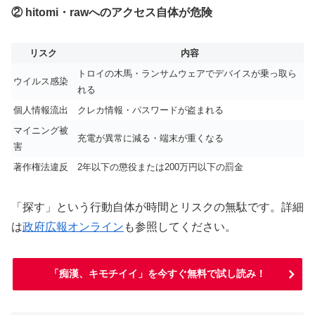
② hitomi・rawへのアクセス自体が危険
リスク
内容
トロイの木馬・ランサムウェアでデバイスが乗っ取ら
ウイルス感染
れる
個人情報流出
クレカ情報・パスワードが盗まれる
マイニング被
充電が異常に減る・端末が重くなる
害
著作権法違反
2年以下の懲役または200万円以下の罰金
「探す」という行動自体が時間とリスクの無駄です。詳細
は
政府広報オンライン
も参照してください。
「痴漢、キモチイイ」を今すぐ無料で試し読み！