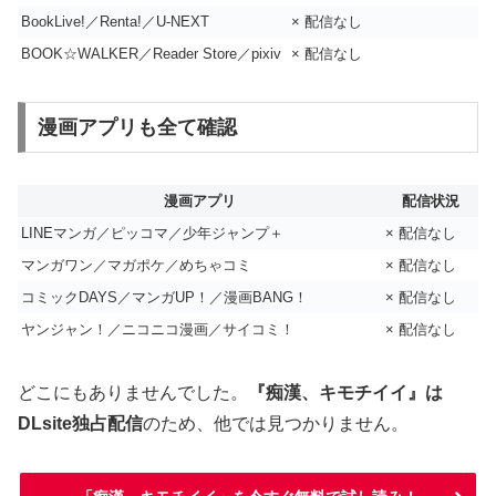
BookLive!／Renta!／U-NEXT
× 配信なし
BOOK☆WALKER／Reader Store／pixiv
× 配信なし
漫画アプリも全て確認
漫画アプリ
配信状況
LINEマンガ／ピッコマ／少年ジャンプ＋
× 配信なし
マンガワン／マガポケ／めちゃコミ
× 配信なし
コミックDAYS／マンガUP！／漫画BANG！
× 配信なし
ヤンジャン！／ニコニコ漫画／サイコミ！
× 配信なし
どこにもありませんでした。
『痴漢、キモチイイ』は
DLsite独占配信
のため、他では見つかりません。