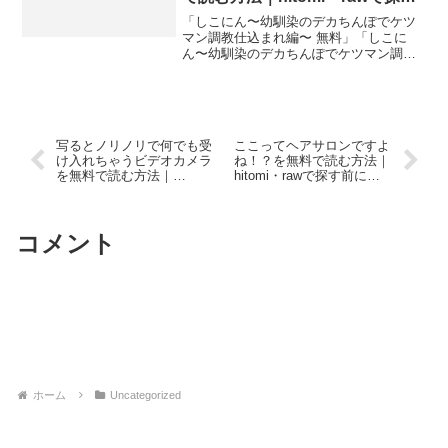
前に読んでほしい話
「しこにん〜幼馴染のデカちんぽでケツ
マン調教仕込まれ編〜 無料」「しこに
ん〜幼馴染のデカちんぽでケツマン調教
仕込まれ編〜 hitomi」「しこにん〜幼馴
染のデカちんぽでケツマン調教仕込まれ
編〜 raw」で検索してここにたどり着い
た方は、おそ...
写るとノリノリで何でも受
ここってヘアサロンですよ
け入れちゃうビデオカメラ
ね！？を無料で読む方法｜
を無料で読む方法｜
hitomi・rawで探す前に読
hitomi・rawで探す前に読
んでほしい話
んでほしい話
コメント
コメントを書き込む
ホーム
Uncategorized