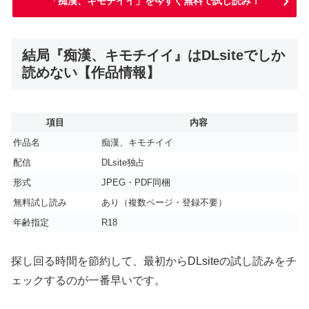
「痴漢、キモチイイ」を今すぐ無料で試し読み！
結局『痴漢、キモチイイ』はDLsiteでしか
読めない【作品情報】
項目
内容
作品名
痴漢、キモチイイ
配信
DLsite独占
形式
JPEG・PDF同梱
無料試し読み
あり（複数ページ・登録不要）
年齢指定
R18
探し回る時間を節約して、最初からDLsiteの試し読みをチ
ェックするのが一番早いです。