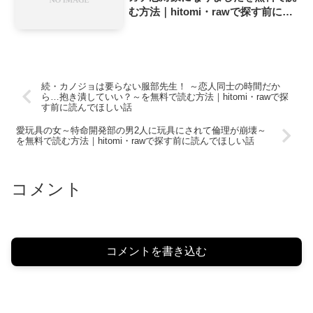
む方法｜hitomi・rawで探す前に読
んでほしい話
続・カノジョは要らない服部先生！ ～恋人同士の時間だか
ら…抱き潰していい？～を無料で読む方法｜hitomi・rawで探
す前に読んでほしい話
愛玩具の女～特命開発部の男2人に玩具にされて倫理が崩壊～
を無料で読む方法｜hitomi・rawで探す前に読んでほしい話
コメント
コメントを書き込む