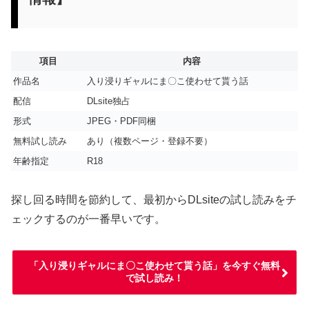
項目
内容
作品名
入り浸りギャルにま〇こ使わせて貰う話
配信
DLsite独占
形式
JPEG・PDF同梱
無料試し読み
あり（複数ページ・登録不要）
年齢指定
R18
探し回る時間を節約して、最初からDLsiteの試し読みをチ
ェックするのが一番早いです。
「入り浸りギャルにま〇こ使わせて貰う話」を今すぐ無料
で試し読み！