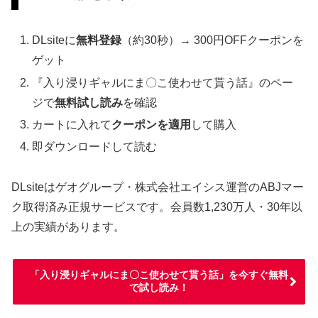
DLsiteに
無料登録
（約30秒）→ 300円OFFクーポンを
ゲット
『入り浸りギャルにま〇こ使わせて貰う話』のペー
ジで
無料試し読み
を確認
カートに入れて
クーポンを適用
して購入
即ダウンロードして読む
DLsiteはゲオグループ・株式会社エイシス運営のABJマー
ク取得済み正規サービスです。会員数1,230万人・30年以
上の実績があります。
「入り浸りギャルにま〇こ使わせて貰う話」を今すぐ無料
で試し読み！