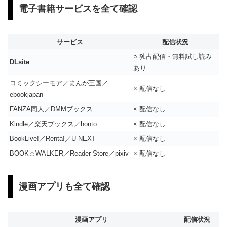
電子書籍サービスを全て確認
サービス
配信状況
○ 独占配信・無料試し読み
DLsite
あり
コミックシーモア／まんが王国／
× 配信なし
ebookjapan
FANZA同人／DMMブックス
× 配信なし
Kindle／楽天ブックス／honto
× 配信なし
BookLive!／Renta!／U-NEXT
× 配信なし
BOOK☆WALKER／Reader Store／pixiv
× 配信なし
漫画アプリも全て確認
漫画アプリ
配信状況