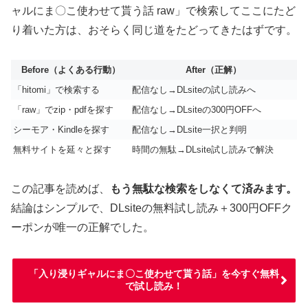
ャルにま〇こ使わせて貰う話 raw」で検索してここにたど
り着いた方は、おそらく同じ道をたどってきたはずです。
Before（よくある行動）
After（正解）
「hitomi」で検索する
配信なし→DLsiteの試し読みへ
「raw」でzip・pdfを探す
配信なし→DLsiteの300円OFFへ
シーモア・Kindleを探す
配信なし→DLsite一択と判明
無料サイトを延々と探す
時間の無駄→DLsite試し読みで解決
この記事を読めば、
もう無駄な検索をしなくて済みます。
結論はシンプルで、DLsiteの無料試し読み＋300円OFFク
ーポンが唯一の正解でした。
「入り浸りギャルにま〇こ使わせて貰う話」を今すぐ無料
で試し読み！