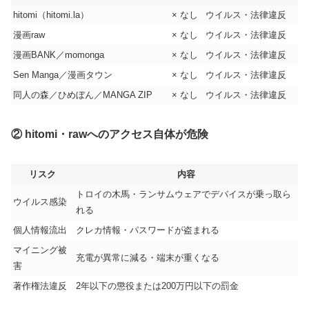
hitomi（hitomi.la）
× なし
ウイルス・法律違反
漫画raw
× なし
ウイルス・法律違反
漫画BANK／momonga
× なし
ウイルス・法律違反
Sen Manga／漫画タウン
× なし
ウイルス・法律違反
同人の森／ひめぼん／MANGA ZIP
× なし
ウイルス・法律違反
② hitomi・rawへのアクセス自体が危険
リスク
内容
トロイの木馬・ランサムウェアでデバイスが乗っ取ら
ウイルス感染
れる
個人情報流出
クレカ情報・パスワードが盗まれる
マイニング被
充電が異常に減る・端末が重くなる
害
著作権法違反
2年以下の懲役または200万円以下の罰金