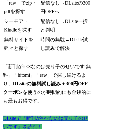
「raw」でzip・
配信なし→DLsiteの300
pdfを探す
円OFFへ
シーモア・
配信なし→DLsite一択
Kindleを探す
と判明
無料サイトを
時間の無駄→DLsite試
延々と探す
し読みで解決
「新刊が×××なのは売り子のせいです 無
料」「hitomi」「raw」で探し続けるよ
り、
DLsiteの無料試し読み＋300円OFF
クーポン
を使うのが時間的にも金銭的に
も最もお得です。
DLsiteで『新刊が×××なのは売り子のせ
いです』を読む！