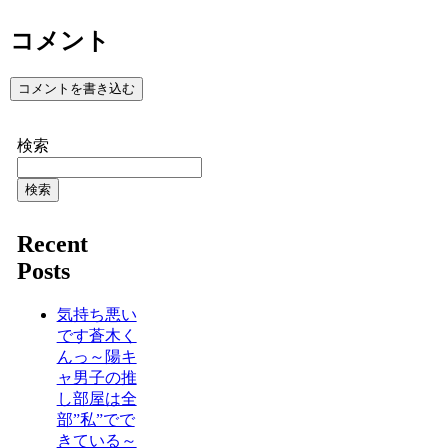
コメント
コメントを書き込む
検索
検索
Recent
Posts
気持ち悪い
です蒼木く
んっ～陽キ
ャ男子の推
し部屋は全
部”私”でで
きている～