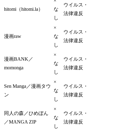
×
ウイルス・
hitomi（hitomi.la）
な
法律違反
し
×
ウイルス・
漫画raw
な
法律違反
し
×
漫画BANK／
ウイルス・
な
momonga
法律違反
し
×
Sen Manga／漫画タウ
ウイルス・
な
ン
法律違反
し
×
同人の森／ひめぼん
ウイルス・
な
／MANGA ZIP
法律違反
し