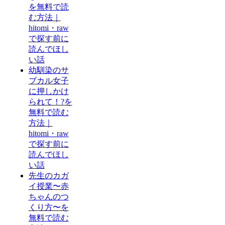
を無料で読
む方法｜
hitomi・raw
で探す前に
読んでほし
い話
幼馴染のサ
ブカル女子
に押しかけ
られて！?を
無料で読む
方法｜
hitomi・raw
で探す前に
読んでほし
い話
先生のカガ
イ授業〜赤
ちゃんのつ
くり方〜を
無料で読む