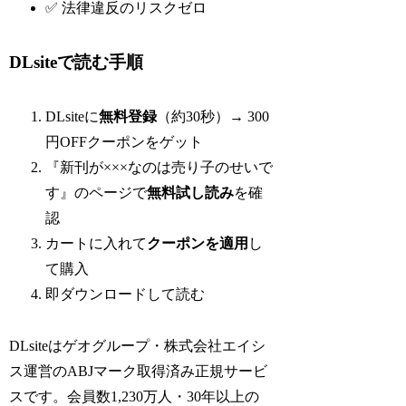
✅ 法律違反のリスクゼロ
DLsiteで読む手順
DLsiteに
無料登録
（約30秒）→ 300
円OFFクーポンをゲット
『新刊が×××なのは売り子のせいで
す』のページで
無料試し読み
を確
認
カートに入れて
クーポンを適用
し
て購入
即ダウンロードして読む
DLsiteはゲオグループ・株式会社エイシ
ス運営のABJマーク取得済み正規サービ
スです。会員数1,230万人・30年以上の