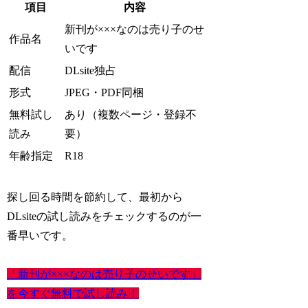
項目
内容
新刊が×××なのは売り子のせ
作品名
いです
配信
DLsite独占
形式
JPEG・PDF同梱
無料試し
あり（複数ページ・登録不
読み
要）
年齢指定
R18
探し回る時間を節約して、最初から
DLsiteの試し読みをチェックするのが一
番早いです。
「新刊が×××なのは売り子のせいです」
を今すぐ無料で試し読み！