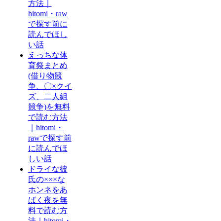
方法｜
hitomi・raw
で探す前に
読んでほし
い話
えっちな体
育祭まとめ
(借り物競
争、〇×クイ
ズ、二人組
競争)を無料
で読む方法
｜hitomi・
rawで探す前
に読んでほ
しい話
ドライな彼
氏の×××な
ホンネをあ
ばく夜を無
料で読む方
法｜hitomi・