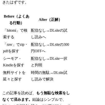
きたはずです。
Before（よくあ
After（正解）
る行動）
「hitomi」で検
配信なし→DLsiteの試
索する
し読みへ
「raw」でzip・
配信なし→DLsiteの300
pdfを探す
円OFFへ
シーモア・
配信なし→DLsite一択
Kindleを探す
と判明
無料サイトを
時間の無駄→DLsite試
延々と探す
し読みで解決
この記事を読めば、
もう無駄な検索をし
なくて済みます。
結論はシンプルで、