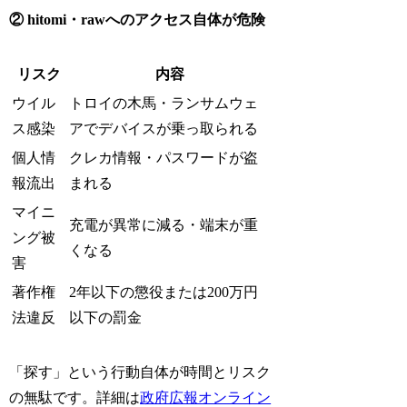
② hitomi・rawへのアクセス自体が危険
リスク
内容
ウイル
トロイの木馬・ランサムウェ
ス感染
アでデバイスが乗っ取られる
個人情
クレカ情報・パスワードが盗
報流出
まれる
マイニ
充電が異常に減る・端末が重
ング被
くなる
害
著作権
2年以下の懲役または200万円
法違反
以下の罰金
「探す」という行動自体が時間とリスク
の無駄です。詳細は
政府広報オンライン