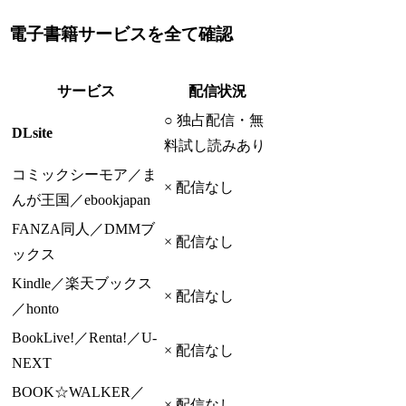
電子書籍サービスを全て確認
サービス
配信状況
○ 独占配信・無
DLsite
料試し読みあり
コミックシーモア／ま
× 配信なし
んが王国／ebookjapan
FANZA同人／DMMブ
× 配信なし
ックス
Kindle／楽天ブックス
× 配信なし
／honto
BookLive!／Renta!／U-
× 配信なし
NEXT
BOOK☆WALKER／
× 配信なし