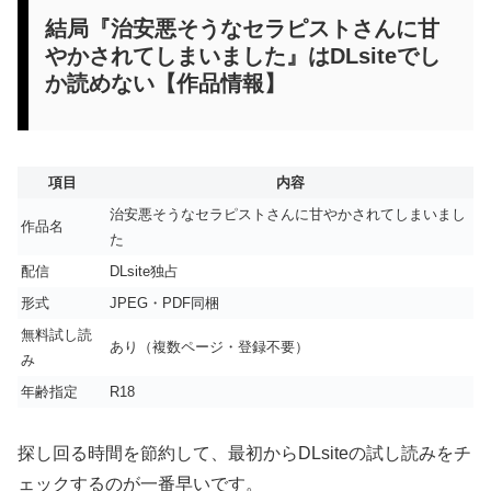
結局『治安悪そうなセラピストさんに甘
やかされてしまいました』はDLsiteでし
か読めない【作品情報】
項目
内容
治安悪そうなセラピストさんに甘やかされてしまいまし
作品名
た
配信
DLsite独占
形式
JPEG・PDF同梱
無料試し読
あり（複数ページ・登録不要）
み
年齢指定
R18
探し回る時間を節約して、最初からDLsiteの試し読みをチ
ェックするのが一番早いです。