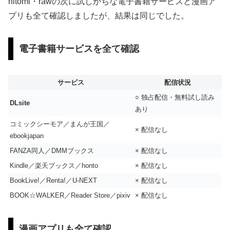
hitomi・rawの次に試しがちな電子書籍サービスと漫画ア
プリも全て確認しましたが、結果は同じでした。
電子書籍サービスを全て確認
サービス
配信状況
○ 独占配信・無料試し読み
DLsite
あり
コミックシーモア／まんが王国／
× 配信なし
ebookjapan
FANZA同人／DMMブックス
× 配信なし
Kindle／楽天ブックス／honto
× 配信なし
BookLive!／Renta!／U-NEXT
× 配信なし
BOOK☆WALKER／Reader Store／pixiv
× 配信なし
漫画アプリも全て確認