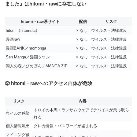
ました』はhitomi・rawに存在しない
hitomi・raw系サイト
配信
リスク
hitomi（hitomi.la）
× なし
ウイルス・法律違反
漫画raw
× なし
ウイルス・法律違反
漫画BANK／momonga
× なし
ウイルス・法律違反
Sen Manga／漫画タウン
× なし
ウイルス・法律違反
同人の森／ひめぼん／MANGA ZIP
× なし
ウイルス・法律違反
② hitomi・rawへのアクセス自体が危険
リスク
内容
トロイの木馬・ランサムウェアでデバイスが乗っ取ら
ウイルス感染
れる
個人情報流出
クレカ情報・パスワードが盗まれる
マイニング被