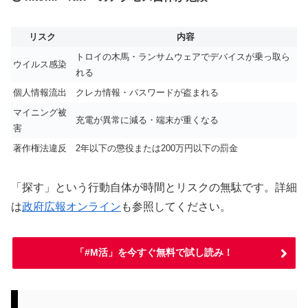
リスク
内容
トロイの木馬・ランサムウェアでデバイスが乗っ取ら
ウイルス感染
れる
個人情報流出
クレカ情報・パスワードが盗まれる
マイニング被
充電が異常に減る・端末が重くなる
害
著作権法違反
2年以下の懲役または200万円以下の罰金
「探す」という行動自体が時間とリスクの無駄です。詳細
は
政府広報オンライン
も参照してください。
「#M活」を今すぐ無料で試し読み！