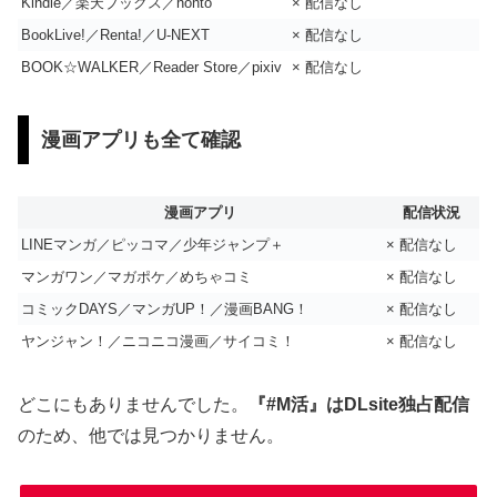
Kindle／楽天ブックス／honto
× 配信なし
BookLive!／Renta!／U-NEXT
× 配信なし
BOOK☆WALKER／Reader Store／pixiv
× 配信なし
漫画アプリも全て確認
漫画アプリ
配信状況
LINEマンガ／ピッコマ／少年ジャンプ＋
× 配信なし
マンガワン／マガポケ／めちゃコミ
× 配信なし
コミックDAYS／マンガUP！／漫画BANG！
× 配信なし
ヤンジャン！／ニコニコ漫画／サイコミ！
× 配信なし
どこにもありませんでした。
『#M活』はDLsite独占配信
のため、他では見つかりません。